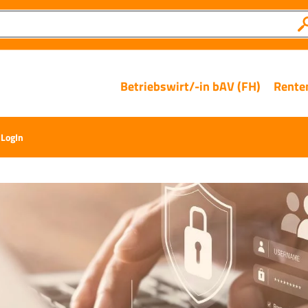
Betriebswirt/-in bAV (FH)
Rente
 LogIn