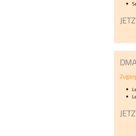
S
JET
DMA 
Zugang
L
L
JET