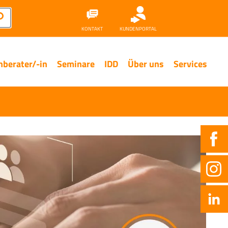
KONTAKT
KUNDENPORTAL
nberater/-in
Seminare
IDD
Über uns
Services