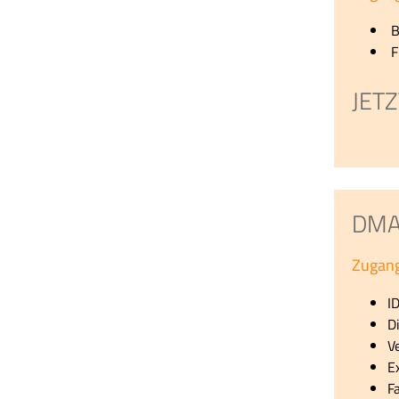
B
F
JET
DMA 
Zugang
I
D
V
E
F